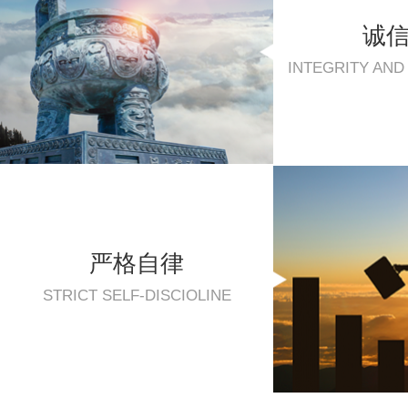
诚
INTEGRITY AN
严格自律
STRICT SELF-DISCIOLINE