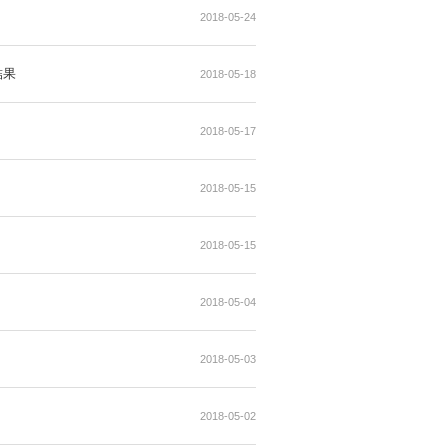
其角色及職能
十八日舉行之股東週年大會之投票結果
八年三月三十一日止三個月
年第一季度業績報告