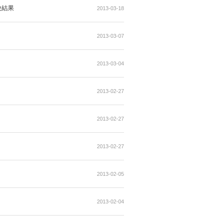
二月三十一日止年度
十八日舉行之股東特別大會投票表決結果