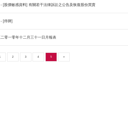
月報表 截至二零一一年一月三十一日月報表
公告及通告 - [股價敏感資料] 有關若干法律訴訟之公告及
公告及通告 - [停牌]
月報表 截至二零一零年十二月三十一日月報表
«
1
2
3
4
5
»