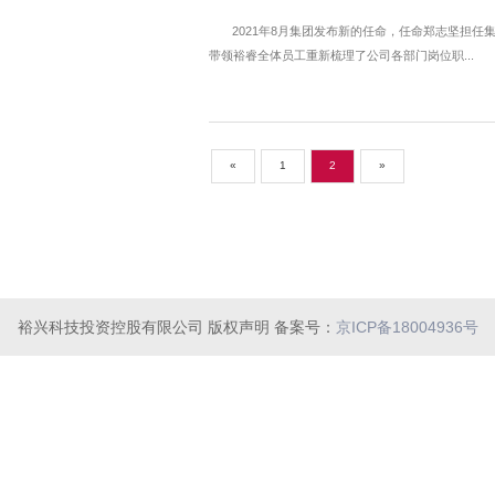
2022
2021
裕睿新架构下的岗位职责梳
2021-09-26
2021年8月集团发布新的任命
带领裕睿全体员工重新梳理了公司各
裕兴科技投资控股有限公司 版权声明 备案号：
京ICP备18004936号
«
1
2
»